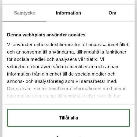
Samtycke
Information
Om
Denna webbplats använder cookies
Vi använder enhetsidentifierare för att anpassa innehållet
och annonserna till användarna, tillhandahålla funktioner
för sociala medier och analysera vår trafik. Vi
vidarebefordrar även sådana identifierare och annan
Hjälp med eldstad
information från din enhet till de sociala medier och
annons- och analysföretag som vi samarbetar med.
och skorsten?
Dessa kan i sin tur kombinera informationen med annan
information som du har tillhandahållit eller som de har
samlat in när du har använt deras tjänster.
Med oss på Attunda Sot & Vent har du en trygg
Tillåt alla
partner när det gäller att se till helheten i din
eldstad och skorsten. I vår bokningsportal kan du
beställa eldstadsbesiktning, rensning och åtgärder