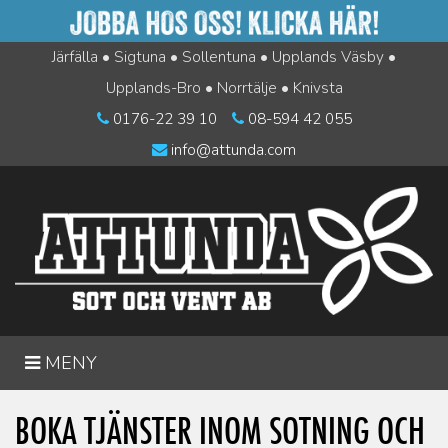
Järfälla • Sigtuna • Sollentuna • Upplands Väsby •
Upplands-Bro • Norrtälje • Knivsta
0176-22 39 10
08-594 42 055
info@attunda.com
"ÖPPNA/STÄNG
MENY
MENYN"
BOKA TJÄNSTER INOM SOTNING OCH