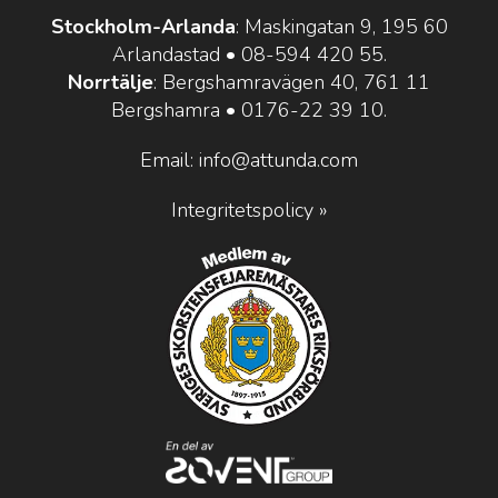
Stockholm-Arlanda
: Maskingatan 9, 195 60
Arlandastad •
08-594 420 55
.
Norrtälje
: Bergshamravägen 40, 761 11
Bergshamra •
0176-22 39 10
.
Email:
info@attunda.com
Integritetspolicy »