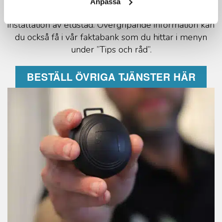
Anpassa
kring kajbon eller få råd och anvisningar inför
installation av eldstad. Övergripande information kan
du också få i vår faktabank som du hittar i menyn
under ”Tips och råd”.
BESTÄLL ÖVRIGA TJÄNSTER HÄR