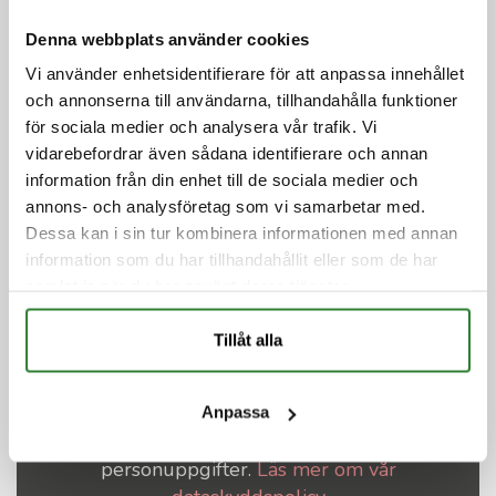
Denna webbplats använder cookies
Vi använder enhetsidentifierare för att anpassa innehållet
Skicka mig en kopia på mejlet
och annonserna till användarna, tillhandahålla funktioner
Jag godkänner er hantering av mina
för sociala medier och analysera vår trafik. Vi
personuppgifter.
Läs mer om vår dataskyddspolicy
vidarebefordrar även sådana identifierare och annan
information från din enhet till de sociala medier och
Skicka
annons- och analysföretag som vi samarbetar med.
Dessa kan i sin tur kombinera informationen med annan
information som du har tillhandahållit eller som de har
samlat in när du har använt deras tjänster.
Vill du bli uppringd?
Tillåt alla
Anpassa
Jag godkänner er hantering av mina
personuppgifter.
Läs mer om vår