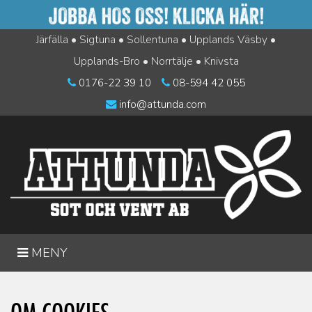
Järfälla • Sigtuna • Sollentuna • Upplands Väsby •
Upplands-Bro • Norrtälje • Knivsta
0176-22 39 10
08-594 42 055
info@attunda.com
"ÖPPNA/STÄNG
MENY
MENYN"