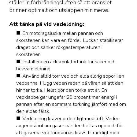
ställer in förbränningsluften så att bränslet
brinner optimalt och utsläppen minimeras.
Att tänka på vid vedeldning:
En motdragslucka mellan pannan och
skorstenen kan vara en fördel. Luckan stabiliserar
draget och sänker rökgastemperaturen i
skorstenen.
Installera en ackumulatortank för säker och
bekväm eldning.
Använd alltid torr ved och elda aldrig sopor i en
vedpanna! Hugg veden redan på våren så att den
hinner torka. Helst bör den torka ett år. En
vedklabbe ger ungefär 20 procent mer energi i
pannan efter en sommars torkning jämfört med om
den eldas färsk.
Vedeldning kräver ordentligt med luft. Veden
avger brännbara gaser när den hettas upp och för
att gaserna ska förbrännas krävs tillräckligt med