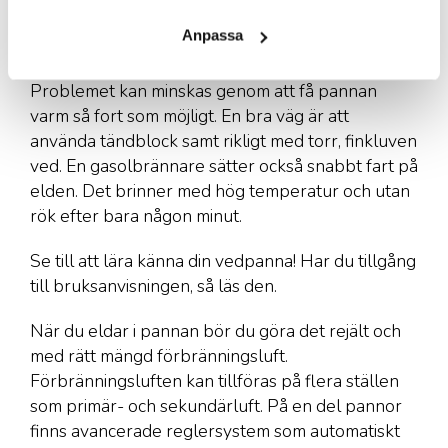
Anpassa
När du tänder en kall panna är det svårt att helt
undvika rök och utsläpp av miljöskadliga ämnen.
Problemet kan minskas genom att få pannan
varm så fort som möjligt. En bra väg är att
använda tändblock samt rikligt med torr, finkluven
ved. En gasolbrännare sätter också snabbt fart på
elden. Det brinner med hög temperatur och utan
rök efter bara någon minut.
Se till att lära känna din vedpanna! Har du tillgång
till bruksanvisningen, så läs den.
När du eldar i pannan bör du göra det rejält och
med rätt mängd förbränningsluft.
Förbränningsluften kan tillföras på flera ställen
som primär- och sekundärluft. På en del pannor
finns avancerade reglersystem som automatiskt