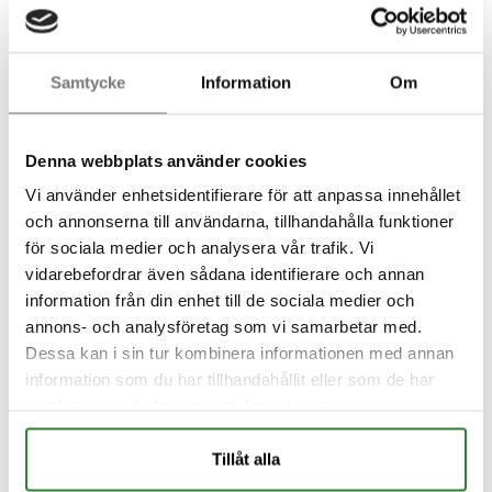
tjära skapas i anläggningen. Det man ska tänka på
är att verkningsgraden i en gammal vedpanna kan
vara låg. Veden förbränns dåligt och
Samtycke
Information
Om
tjärbildningen ökar. I nya, effektiva pannor är
verkningsgraden högre – något som kraftigt
minskar utsläpp och tjärbildning. Oavsett om
Denna webbplats använder cookies
pannan är gammal eller är det fördel att elda mot
Vi använder enhetsidentifierare för att anpassa innehållet
en ackumulatortank. Med en sådan kan du elda
och annonserna till användarna, tillhandahålla funktioner
med hög och jämn belastning. Ackumulatortanken
för sociala medier och analysera vår trafik. Vi
fungerar som en effektutjämnare som lagrar
vidarebefordrar även sådana identifierare och annan
värmen och sedan släpper ut den vid behov.
information från din enhet till de sociala medier och
Vedeldningen blir effektivare, mer bränslesnål
annons- och analysföretag som vi samarbetar med.
och därmed skonsammare mot miljön. I dag ska
Dessa kan i sin tur kombinera informationen med annan
alla nya vedpannor som installeras uppfylla
information som du har tillhandahållit eller som de har
samlat in när du har använt deras tjänster.
miljökraven och en ackumulatortank är i princip
ett måste för att uppnå dessa.
Tillåt alla
Lär känna din vedpanna