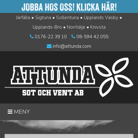
Järfälla • Sigtuna • Sollentuna • Upplands Väsby •
Upplands-Bro • Norrtälje • Knivsta
0176-22 39 10
08-594 42 055
info@attunda.com
"ÖPPNA/STÄNG
MENY
MENYN"