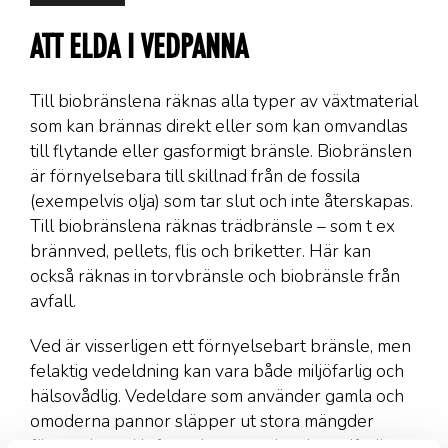
ATT ELDA I VEDPANNA
Till biobränslena räknas alla typer av växtmaterial
som kan brännas direkt eller som kan omvandlas
till flytande eller gasformigt bränsle. Biobränslen
är förnyelsebara till skillnad från de fossila
(exempelvis olja) som tar slut och inte återskapas.
Till biobränslena räknas trädbränsle – som t ex
brännved, pellets, flis och briketter. Här kan
också räknas in torvbränsle och biobränsle från
avfall.
Ved är visserligen ett förnyelsebart bränsle, men
felaktig vedeldning kan vara både miljöfarlig och
hälsovådlig. Vedeldare som använder gamla och
omoderna pannor släpper ut stora mängder
föroreningar i luften, dessutom kan brandfarlig